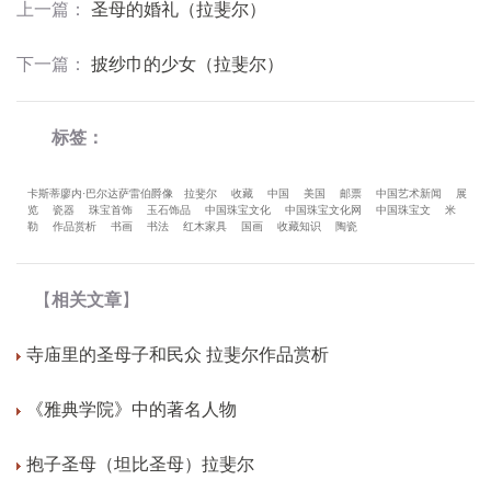
上一篇
：
圣母的婚礼（拉斐尔）
下一篇
：
披纱巾的少女（拉斐尔）
标签：
卡斯蒂廖内·巴尔达萨雷伯爵像
拉斐尔
收藏
中国
美国
邮票
中国艺术新闻
展
览
瓷器
珠宝首饰
玉石饰品
中国珠宝文化
中国珠宝文化网
中国珠宝文
米
勒
作品赏析
书画
书法
红木家具
国画
收藏知识
陶瓷
【
相关文章
】
寺庙里的圣母子和民众 拉斐尔作品赏析
《雅典学院》中的著名人物
抱子圣母（坦比圣母）拉斐尔