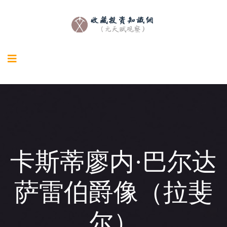
卡斯蒂廖内·巴尔达
萨雷伯爵像（拉斐
尔）