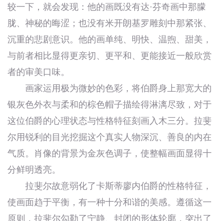
较一下，就会发现：他的画既没有达·芬奇画中那朦
胧、神秘的晦涩；也没有米开朗基罗雕刻中那紧张、
沉重的悲剧意识。他的画单纯、明快、温煦、甜美，
与前者相比显得更亲切、更平和、更能接近一般欣赏
者的审美口味。
画家运用极为微妙的色彩，将伯爵身上那宽大的
银灰色外衣与柔和的棕色帽子描绘得淋漓尽致，对于
这位伯爵的心理状态与性格特征刻画入木三分。拉斐
尔用锐利的目光挖掘这个真实人物深沉、善良的内在
气质。肖像的背景为金灰色调子，使整幅画面显得十
分鲜明透亮。
拉斐尔故意弱化了卡斯蒂廖内伯爵的性格特征，
使画面趋于平衡，有一种十分和谐的美感。遵循这一
原则，拉斐尔勾勒了宁静、封闭的形体轮廓，突出了