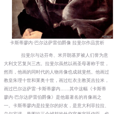
卡斯蒂廖内·巴尔达萨雷伯爵像 拉斐尔作品赏析
拉斐尔与达芬奇、米开朗基罗被人们誉为意
大利文艺复兴三杰。拉斐尔虽然以画圣母著称于世，
然而，他画的同时代的人物肖像也成就斐然。他画过
教皇朱理十世和莱奥十世，画过红衣主教英吉拉米，
画过巴尔达萨雷·卡斯蒂廖内……其中这幅《卡斯蒂
廖内·巴尔达萨雷伯爵像》是他最著名的肖像画之
一。卡斯蒂廖内是拉斐尔的好友，是意大利菲拉拉、