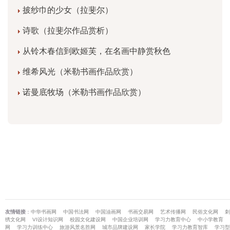
披纱巾的少女（拉斐尔）
诗歌（拉斐尔作品赏析）
从铃木春信到欧姬芙，在名画中静赏秋色
维希风光（米勒书画作品欣赏）
诺曼底牧场（米勒书画作品欣赏）
友情链接
：
中华书画网
中国书法网
中国油画网
书画交易网
艺术传播网
民俗文化网
刺
绣文化网
VI设计知识网
校园文化建设网
中国企业培训网
学习力教育中心
中小学教育
网
学习力训练中心
旅游风景名胜网
城市品牌建设网
家长学院
学习力教育智库
学习型