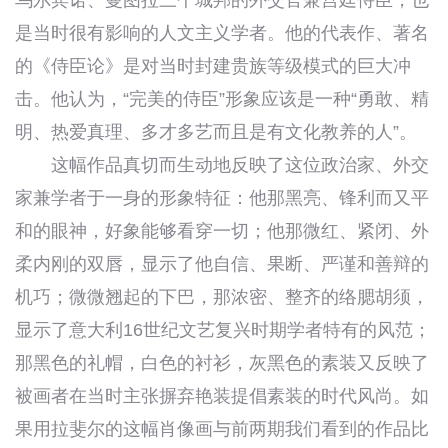
乌尔宾诺、曼图拉三个城邦的外交官兼宫廷侍臣，也
是当时很有影响的人文主义学者。他的代表作、著名
的《侍臣论》是对当时封建贵族等级模式的巨大冲
击。他认为，“完美的侍臣”形象应该是一种“勇敢、精
明、热爱真理、多才多艺而且是有文化教养的人”。
这幅作品真切而生动地反映了这位政治家、外交
家兼学者于一身的形象特征：他那黑亮、锋利而又平
和的眼神，好象能够看穿一切；他那微红、紧闭、外
柔内刚的双唇，显示了他自信、果断、严谨和善辩的
机巧；微微翘起的下巴，那浓密、整齐的络腮胡须，
显示了意大利16世纪文艺复兴时期学者特有的风范；
那黑色的礼帽，白色的衬衫，灰黑色的素装又反映了
被画者在当时主张摒弃艳装提倡素装的时代风尚。如
果用拉斐尔的这幅肖像画与前两期我们看到的作品比