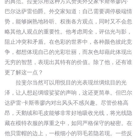
的典范。拉斐尔用这种方式赞美外交家卡斯蒂廖内·
巴尔达萨雷伯爵。外交家知道：自己需要调停极端情
势，能够娴熟地聆听、权衡各方观点，同时又不会忽
略其他人观点的重要性。他考虑周全，评估光与影，
阻止冲突和矛盾。在色彩的世界中，各种颜色彼此竞
争，都想体现自己的光彩壮丽，而灰色却藉此体现出
无穷的智慧，表现出其特有的价值。除了他，还有谁
更了解这一点？
拉斐尔当然可以用悦目的光表现丝绸炫目的光
泽，让人想起绸缎娑娑的声响，这还更简单。但巴尔
达萨雷·卡斯蒂廖内对出风头不感兴趣。尽管价格高
昂，天鹅绒和毛皮能够非常好地吸收光线，将光线隐
藏在模特衣服的厚重之中，如同严格保守的秘密。在
他贝雷帽的边上，一根细小的羽毛若隐若现。一些反