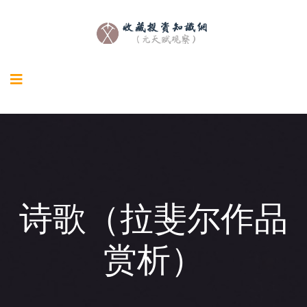
诗歌（拉斐尔作品
赏析）