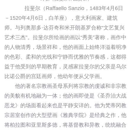
拉斐尔（Raffaello Sanzio，1483年4月6日
－1520年4月6日，白羊座），意大利画家、建筑
师。与列奥那多·达芬奇和米开朗基罗合称“文艺复兴
艺术三杰”。拉斐尔所绘画的画以“秀美”著称，画作中
的人物清秀，场景祥和，他的画面上始终洋溢着明净
的色彩、柔和的光线和宁静而优雅的节奏感，这都得
益于他受到的早期教育，灵感家拉斐尔的父亲是乌尔
比诺公爵的宫廷画师，他幼年便从父学画。
他的著名宗教画圣母系列将宗教的虔诚和非宗教
的美貌有机地融为一体；他的画即使是《圣乔治大战
恶龙》的场面看起来也是平静安详的。他为梵蒂冈教
宗居室创作的大型壁画《雅典学院》是经典之作，他
将柏拉图和亚里斯多德，将基督教和异教，统统融合