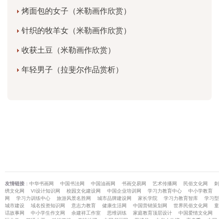
烤面包的女子（米勒画作欣赏）
针织的牧羊女（米勒画作欣赏）
收获土豆（米勒画作欣赏）
年轻男子（拉斐尔作品赏析）
友情链接
：
中华书画网
中国书法网
中国油画网
书画交易网
艺术传播网
民俗文化网
刺
绣文化网
VI设计知识网
校园文化建设网
中国企业培训网
学习力教育中心
中小学教育
网
学习力训练中心
旅游风景名胜网
城市品牌建设网
家长学院
学习力教育智库
学习型
城市建设
域名投资知识网
意志力教育
健康生活网
中国营销策划网
世界民俗文化网
童
话故事网
中小学生作文网
余建祥工作室
思维训练
家庭教育顶层设计
中国爱情文化网