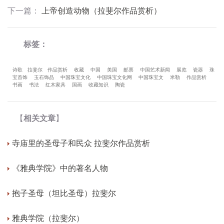
下一篇
：
上帝创造动物（拉斐尔作品赏析）
标签：
诗歌
拉斐尔
作品赏析
收藏
中国
美国
邮票
中国艺术新闻
展览
瓷器
珠
宝首饰
玉石饰品
中国珠宝文化
中国珠宝文化网
中国珠宝文
米勒
作品赏析
书画
书法
红木家具
国画
收藏知识
陶瓷
【
相关文章
】
寺庙里的圣母子和民众 拉斐尔作品赏析
《雅典学院》中的著名人物
抱子圣母（坦比圣母）拉斐尔
雅典学院（拉斐尔）