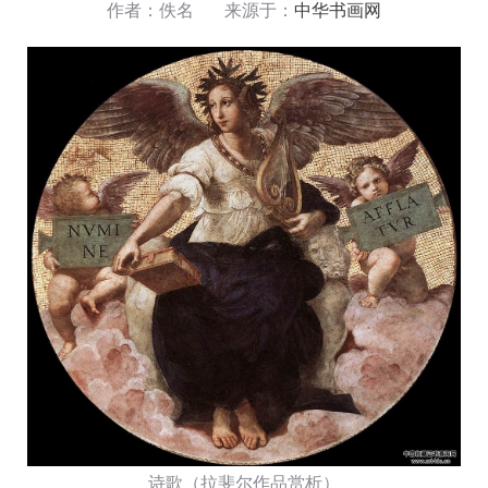
作者：佚名 来源于：
中华书画网
诗歌（拉斐尔作品赏析）