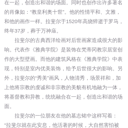
在一起，创造出和谐的场面。同时也创作出许多著名
的肖像如：“教皇利奥十世”。他的性情平和、文雅，
和他的画作一样。拉斐尔于1520年高烧猝逝于罗马，
终年37岁，葬于万神庙。
拉斐尔的古典西洋绘画对后世画家造成很大的影
响。代表作《雅典学院》是装饰在梵蒂冈教宗居室创
作的大型壁画。而他的建筑风格在《雅典学院》中表
现，特别是室内优美装饰，给予后世很大的影响。另
外，拉斐尔的“秀美”画风，人物清秀，场景祥和，加
上他将宗教的虔诚和非宗教的美貌有机地融为一体，
将基督教和异教，统统融合在一起，创造出和谐的场
面。
拉斐尔的一位朋友在他的墓志铭中这样写着：
“拉斐尔就在此安息，他活著的时候，大自然害怕被