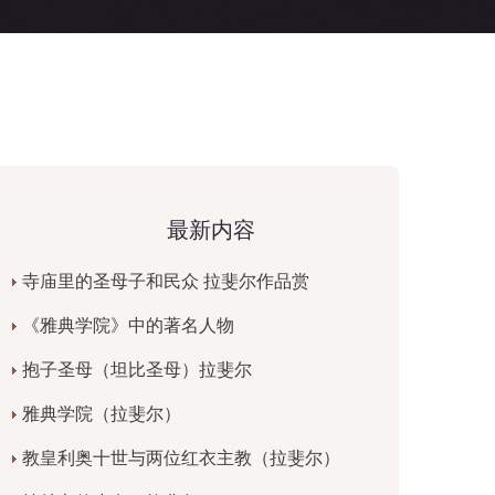
最新内容
寺庙里的圣母子和民众 拉斐尔作品赏
《雅典学院》中的著名人物
抱子圣母（坦比圣母）拉斐尔
雅典学院（拉斐尔）
教皇利奥十世与两位红衣主教（拉斐尔）