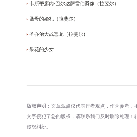
卡斯蒂廖内·巴尔达萨雷伯爵像（拉斐尔）
圣母的婚礼（拉斐尔）
圣乔治大战恶龙（拉斐尔）
采花的少女
版权声明
：文章观点仅代表作者观点，作为参考，
文字侵犯了您的版权，请联系我们及时删除处理！
侵权纠纷。