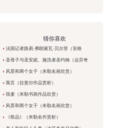
猜你喜欢
法国记者路易·弗朗索瓦·贝尔登（安格
圣母子与圣安妮、施洗者圣约翰（达芬奇
风景和两个女子（米勒名画欣赏）
寓言（拉斐尔作品赏析）
筛麦（米勒书画作品欣赏）
风景和两个女子（米勒名画欣赏）
《祭品》（米勒名作赏析）