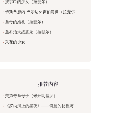
披纱巾的少女（拉斐尔）
卡斯蒂廖内·巴尔达萨雷伯爵像（拉斐尔
圣母的婚礼（拉斐尔）
圣乔治大战恶龙（拉斐尔）
采花的少女
推荐内容
美第奇圣母子（米开朗基罗）
《罗纳河上的星夜》——诗意的彷徨与