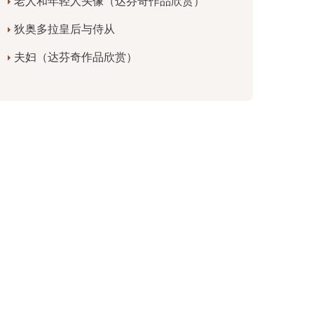
老人和年轻人头像（达芬奇作品欣赏）
狄奥多拉皇后与侍从
夫妇（达芬奇作品欣赏）