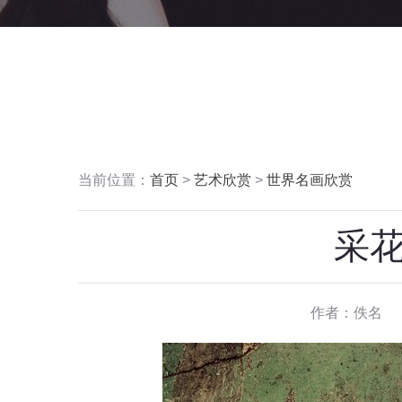
当前位置：
首页
>
艺术欣赏
>
世界名画欣赏
采
作者：佚名