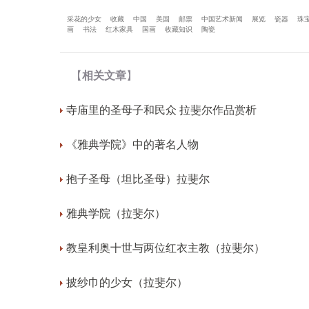
采花的少女
收藏
中国
美国
邮票
中国艺术新闻
展览
瓷器
珠
画
书法
红木家具
国画
收藏知识
陶瓷
【
相关文章
】
寺庙里的圣母子和民众 拉斐尔作品赏析
《雅典学院》中的著名人物
抱子圣母（坦比圣母）拉斐尔
雅典学院（拉斐尔）
教皇利奥十世与两位红衣主教（拉斐尔）
披纱巾的少女（拉斐尔）