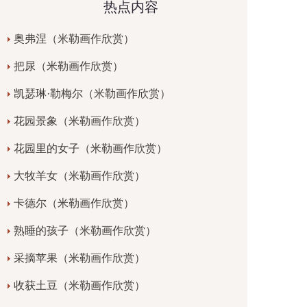
热点内容
奥弗涅（米勒画作欣赏）
把尿（米勒画作欣赏）
凯瑟琳·勒梅尔（米勒画作欣赏）
花园景象（米勒画作欣赏）
花园里的女子（米勒画作欣赏）
大牧羊女（米勒画作欣赏）
卡德尔（米勒画作欣赏）
熟睡的孩子（米勒画作欣赏）
采摘苹果（米勒画作欣赏）
收获土豆（米勒画作欣赏）