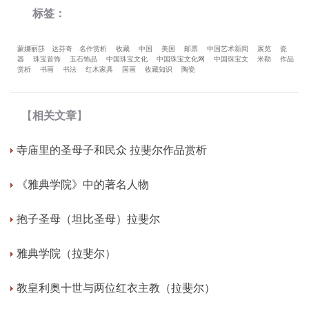
标签：
蒙娜丽莎
达芬奇
名作赏析
收藏
中国
美国
邮票
中国艺术新闻
展览
瓷
器
珠宝首饰
玉石饰品
中国珠宝文化
中国珠宝文化网
中国珠宝文
米勒
作品
赏析
书画
书法
红木家具
国画
收藏知识
陶瓷
【
相关文章
】
寺庙里的圣母子和民众 拉斐尔作品赏析
《雅典学院》中的著名人物
抱子圣母（坦比圣母）拉斐尔
雅典学院（拉斐尔）
教皇利奥十世与两位红衣主教（拉斐尔）