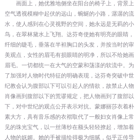
画面上，她优雅地侧坐在阳台的椅子上，背景上
空气透视模糊中起伏的远山，蜿蜒的小路，潺潺的流
水，使人感到在心灵视野的空间，她永远是无羁的小
鸟，在翠林黛水上飞翔。达芬奇使她有明亮的眼睛，
纤细的睫毛，垂落在半袒胸口的头发，并按当时的审
美观点，女性的眉毛有损眼睛的明净，所以不给她画
眉毛。一切都统一在大气的空蒙和荡漾的软流中。为
了加强对人物时代特征的明确表现，达芬奇突破中世
纪教会认为腹部以下可以引起人的情欲，故禁止人物
肖像画到腹部以下的荒谬规定，把人物画到了腹部以
下，对中世纪的观点公开表示对抗。蒙娜丽莎衣着朴
素大方，具有音乐感的衣褶取代了一般妇女肖像上常
见的珠光宝气，以一丝薄纱在额头轻轻撩起，增加着
人物的妩媚。她的手被描绘得极为细腻，似乎正传导