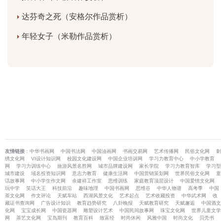
达芬奇之死（安格尔作品赏析）
年轻女子（米勒作品赏析）
友情链接
：
中华书画网
中国书法网
中国油画网
书画交易网
艺术传播网
民俗文化网
刺
绣文化网
VI设计知识网
校园文化建设网
中国企业培训网
学习力教育中心
中小学教育
网
学习力训练中心
旅游风景名胜网
城市品牌建设网
家长学院
学习力教育智库
学习型
城市建设
域名投资知识网
意志力教育
健康生活网
中国营销策划网
世界民俗文化网
童
话故事网
中小学生作文网
余建祥工作室
思维训练
家庭教育顶层设计
中国爱情文化网
玩中学
笑话大王
科技前沿
趣味地理
中国书画网
思维谷
中华人物谱
高考季
中国
茶文化网
作文评论
天赋车站
西湖风景文化
艺术起点
艺术收藏投资
中华武术网
收
藏证书查询网
广告设计知识
教育趋势研究
八卦晚报
天赋教育研究
天赋邂逅
中国酒文
化网
宝宝成长网
中国瓷器网
雕塑设计艺术
中国民间故事网
珠宝文化网
世界儿童文学
网
茶艺文化网
宝岛期刊
教育百科
致富经
时尚休闲
风雅中国
时尚文化
贝壳书