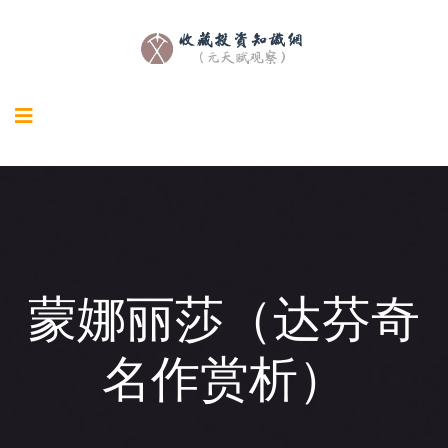
蒙娜丽莎（达芬奇
名作赏析）