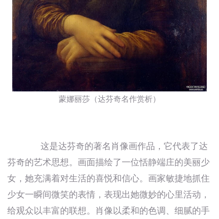
蒙娜丽莎（达芬奇名作赏析）
这是达芬奇的著名肖像画作品，它代表了达
芬奇的艺术思想。画面描绘了一位恬静端庄的美丽少
女，她充满着对生活的喜悦和信心。画家敏捷地抓住
少女一瞬间微笑的表情，表现出她微妙的心里活动，
给观众以丰富的联想。肖像以柔和的色调、细腻的手