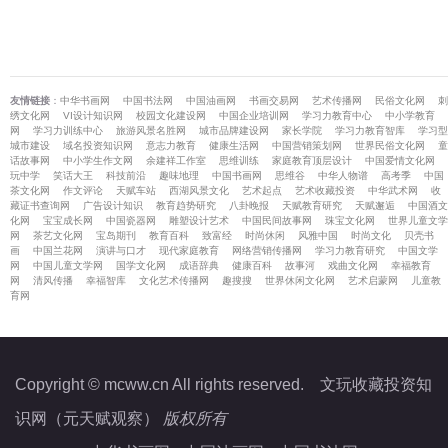
友情链接
：
中华书画网
中国书法网
中国油画网
书画交易网
艺术传播网
民俗文化网
刺
绣文化网
VI设计知识网
校园文化建设网
中国企业培训网
学习力教育中心
中小学教育
网
学习力训练中心
旅游风景名胜网
城市品牌建设网
家长学院
学习力教育智库
学习型
城市建设
域名投资知识网
意志力教育
健康生活网
中国营销策划网
世界民俗文化网
童
话故事网
中小学生作文网
余建祥工作室
思维训练
家庭教育顶层设计
中国爱情文化网
玩中学
笑话大王
科技前沿
趣味地理
中国书画网
思维谷
中华人物谱
高考季
中国
茶文化网
作文评论
天赋车站
西湖风景文化
艺术起点
艺术收藏投资
中华武术网
收
藏证书查询网
广告设计知识
教育趋势研究
八卦晚报
天赋教育研究
天赋邂逅
中国酒文
化网
宝宝成长网
中国瓷器网
雕塑设计艺术
中国民间故事网
珠宝文化网
世界儿童文学
网
茶艺文化网
宝岛期刊
教育百科
致富经
时尚休闲
风雅中国
时尚文化
贝壳书
画
中国兰花网
演讲与口才
现代家庭教育
网络营销传播网
学习力教育研究
中国文学
网
中国儿童文学网
国学文化网
成语辞典
健康百科
故事河
戏曲文化网
幸福教育
网
清风传播
幸福智库
文化艺术传播网
趣搜搜
世界休闲文化网
艺术启蒙网
儿童教
育网
Copyright © mcww.cn All rights reserved.
文玩收藏投资知
识网（元天赋观察）
版权所有