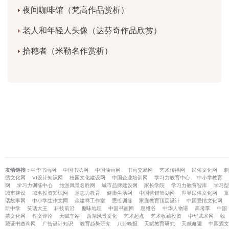
夜间咖啡馆（梵高作品赏析）
老人和年轻人头像（达芬奇作品欣赏）
拾穗者（米勒名作赏析）
友情链接
：
中华书画网
中国书法网
中国油画网
书画交易网
艺术传播网
民俗文化网
刺
绣文化网
VI设计知识网
校园文化建设网
中国企业培训网
学习力教育中心
中小学教育
网
学习力训练中心
旅游风景名胜网
城市品牌建设网
家长学院
学习力教育智库
学习型
城市建设
域名投资知识网
意志力教育
健康生活网
中国营销策划网
世界民俗文化网
童
话故事网
中小学生作文网
余建祥工作室
思维训练
家庭教育顶层设计
中国爱情文化网
玩中学
笑话大王
科技前沿
趣味地理
中国书画网
思维谷
中华人物谱
高考季
中国
茶文化网
作文评论
天赋车站
西湖风景文化
艺术起点
艺术收藏投资
中华武术网
收
藏证书查询网
广告设计知识
教育趋势研究
八卦晚报
天赋教育研究
天赋邂逅
中国酒文