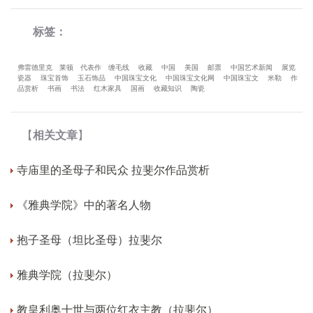
标签：
弗雷德里克
莱顿
代表作
缠毛线
收藏
中国
美国
邮票
中国艺术新闻
展览
瓷器
珠宝首饰
玉石饰品
中国珠宝文化
中国珠宝文化网
中国珠宝文
米勒
作
品赏析
书画
书法
红木家具
国画
收藏知识
陶瓷
【
相关文章
】
寺庙里的圣母子和民众 拉斐尔作品赏析
《雅典学院》中的著名人物
抱子圣母（坦比圣母）拉斐尔
雅典学院（拉斐尔）
教皇利奥十世与两位红衣主教（拉斐尔）