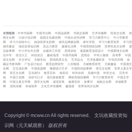
友情链接
：
中华书画网
中国书法网
中国油画网
书画交易网
艺术传播网
民俗文化网
刺
绣文化网
VI设计知识网
校园文化建设网
中国企业培训网
学习力教育中心
中小学教育
网
学习力训练中心
旅游风景名胜网
城市品牌建设网
家长学院
学习力教育智库
学习型
城市建设
域名投资知识网
意志力教育
健康生活网
中国营销策划网
世界民俗文化网
童
话故事网
中小学生作文网
余建祥工作室
思维训练
家庭教育顶层设计
中国爱情文化网
玩中学
笑话大王
科技前沿
趣味地理
中国书画网
思维谷
中华人物谱
高考季
中国
茶文化网
作文评论
天赋车站
西湖风景文化
艺术起点
艺术收藏投资
中华武术网
收
藏证书查询网
广告设计知识
教育趋势研究
八卦晚报
天赋教育研究
天赋邂逅
中国酒文
化网
宝宝成长网
中国瓷器网
雕塑设计艺术
中国民间故事网
珠宝文化网
世界儿童文学
网
茶艺文化网
宝岛期刊
教育百科
致富经
时尚休闲
风雅中国
时尚文化
贝壳书
画
中国兰花网
演讲与口才
现代家庭教育
网络营销传播网
学习力教育研究
中国文学
网
中国儿童文学网
国学文化网
成语辞典
健康百科
故事河
戏曲文化网
幸福教育
网
清风传播
幸福智库
文化艺术传播网
趣搜搜
世界休闲文化网
Copyright © mcww.cn All rights reserved.
文玩收藏投资知
识网（元天赋观察）
版权所有