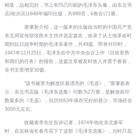
精装，品相完好，书上有凹凸印刷的毛泽东头像，由东北书
店(哈尔滨)1948年编印出版，共999页，6卷合订1册。
唐肇新介绍，这一版本的出版由当时的中国共产党
东北局宣传部张凯丰主持并选定篇名，收录了从土地革命时
期到抗日战争时期的毛泽东著作，共49篇。即将付印时，
1947年12月25日，毛泽东在中共中央会议上作《目前形势
和我们的任务》的报告，这篇文章被及时收入并置于卷首，
全书文章增至50篇。
“该书被誉为解放区最漂亮的《毛选》。”唐肇新表
示，东北书店版《毛泽东选集》印数为2万册，是解放前印
数最多的《毛选》，但历经63年保存完好的甚少，市场价在
3000元左右。
收藏者李先生告诉记者，1974年他在东北参军
时，在吉林省长春市买下了这部《毛泽东选集》，当时只花