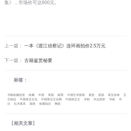
集》，市场价可达800元。
上一篇
：
一本《渡江侦察记》连环画拍价2.5万元
下一篇
：
古籍鉴赏秘要
标签：
书籍收藏投资
收藏
中国
美国
邮票
中国艺术新闻
展览
瓷器
珠宝首饰
玉
石饰品
中国珠宝文化
中国珠宝文化网
中国珠宝文
米勒
作品赏析
书画
书
法
红木家具
国画
收藏知识
陶瓷
【
相关文章
】