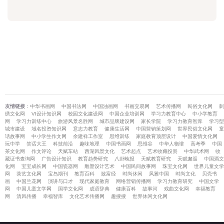
友情链接
：
中华书画网
中国书法网
中国油画网
书画交易网
艺术传播网
民俗文化网
刺
绣文化网
VI设计知识网
校园文化建设网
中国企业培训网
学习力教育中心
中小学教育
网
学习力训练中心
旅游风景名胜网
城市品牌建设网
家长学院
学习力教育智库
学习型
城市建设
域名投资知识网
意志力教育
健康生活网
中国营销策划网
世界民俗文化网
童
话故事网
中小学生作文网
余建祥工作室
思维训练
家庭教育顶层设计
中国爱情文化网
玩中学
笑话大王
科技前沿
趣味地理
中国书画网
思维谷
中华人物谱
高考季
中国
茶文化网
作文评论
天赋车站
西湖风景文化
艺术起点
艺术收藏投资
中华武术网
收
藏证书查询网
广告设计知识
教育趋势研究
八卦晚报
天赋教育研究
天赋邂逅
中国酒文
化网
宝宝成长网
中国瓷器网
雕塑设计艺术
中国民间故事网
珠宝文化网
世界儿童文学
网
茶艺文化网
宝岛期刊
教育百科
致富经
时尚休闲
风雅中国
时尚文化
贝壳书
画
中国兰花网
演讲与口才
现代家庭教育
网络营销传播网
学习力教育研究
中国文学
网
中国儿童文学网
国学文化网
成语辞典
健康百科
故事河
戏曲文化网
幸福教育
网
清风传播
幸福智库
文化艺术传播网
趣搜搜
世界休闲文化网