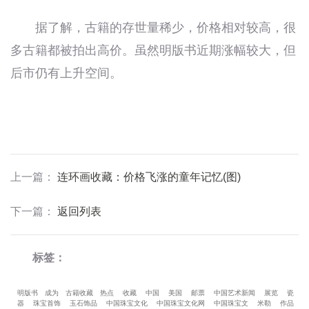
据了解，古籍的存世量稀少，价格相对较高，很
多古籍都被拍出高价。虽然明版书近期涨幅较大，但
后市仍有上升空间。
上一篇
：
连环画收藏：价格飞涨的童年记忆(图)
下一篇
：
返回列表
标签：
明版书
成为
古籍收藏
热点
收藏
中国
美国
邮票
中国艺术新闻
展览
瓷
器
珠宝首饰
玉石饰品
中国珠宝文化
中国珠宝文化网
中国珠宝文
米勒
作品