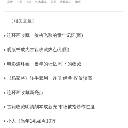
赏析
书画
书法
红木家具
国画
收藏知识
陶瓷
【
相关文章
】
连环画收藏：价格飞涨的童年记忆(图)
明版书成为古籍收藏热点(组图)
电影连环画：当年的记忆 时下的收藏
《杨家将》转手获利 连册“经典书”价较高
连环画收藏新亮点
古籍收藏明清刻本成新宠 市场被指炒作过度
小人书当年1毛如今10万