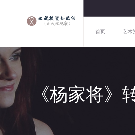
首页
艺术
《杨家将》转