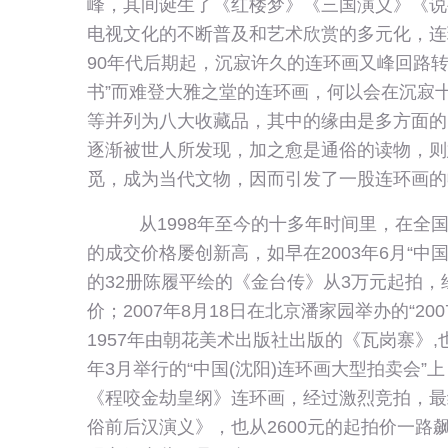
峰，其间诞生了《红楼梦》《三国演义》《说
电视文化的不断普及和艺术欣赏的多元化，连
90年代后期起，沉寂许久的连环画又峰回路
书”而难登大雅之堂的连环画，何以会在沉寂
等并列为八大收藏品，其中的缘由是多方面的
逐渐被世人所发现，加之愈是通俗的读物，则
觅，成为当代文物，因而引发了一股连环画的
从1998年至今的十多年时间里，在全国
的成交价格屡创新高，如早在2003年6月“
的32册陈履平绘的《金台传》从3万元起拍，
价；2007年8月18日在北京潘家园举办的“2
1957年由朝花美术出版社出版的《瓦岗寨》,
年3月举行的“中国(沈阳)连环画大型拍卖会”上
《程咬金劫皇纲》连环画，经过激烈竞拍，最终
俗前后汉演义》，也从2600元的起拍价一路飙