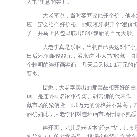
人书”生意的客商。
大老李说，当时客商要他开个价，他本
应一定会给个好价格。他咬咬牙想开个“狠价”
了，并马上从包里取出50张崭新的百元大钞
大老李真是乐啊，当初自己买这5本“小
出后还净赚4999元，看来这“小人书”收藏
个精明的连环画客商，几天后又以1.1万元的
要多。
据悉，大老李卖出的那套品相完好的由人
画，是连环画名家张令涛、胡若佛的代表作，一
藏市场的紧俏货，1.1万元的价格并不算高
的确如此，大老李因对连环画市场行情不熟悉
连环画，尤其是老版本“经典书”，其市
多脍炙人口的文学作品，根据这些经典文学名