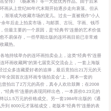
岳全传》《杨家将》等一大批优秀作品。由于后来
环画从上世纪80年代末期开始逐步走向衰落。但从
转，渐渐成为收藏市场的宠儿。过去一直被视作“小人
十余年后走上拍卖市场，与邮票、古玩、字画、钱币
，但最主要的一个原因，是“经典书”连册的艺术价值
愈不易保存，一些早期出版的连环画目前已非常难
收藏热。
各地持续举办的连环画拍卖会上，这类“经典书”连册
中国连环画收藏网”的第七届竞买交流会上，一套上海版
经过众多连藏爱好者的追捧，最后竟拍出21万元的天
007年全国首次连环画专场拍卖会”上，两本一套的
也曾拍出了2万元的高价，真令人欢欣鼓舞；在2008
，“经典书”连册的表现同样出色，一本原价0.23元的
以1.5万元的价格成交。另一套1984年出版的《通
升到 8000元才落槌成交，老版本“经典书”连册的表