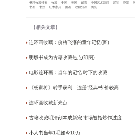
书籍收藏投资
收藏
中国
美国
邮票
中国艺术新闻
展览
瓷器
书画
书法
红木家具
国画
收藏知识
陶瓷
【
相关文章
】
连环画收藏：价格飞涨的童年记忆(图)
明版书成为古籍收藏热点(组图)
电影连环画：当年的记忆 时下的收藏
《杨家将》转手获利 连册“经典书”价较高
连环画收藏新亮点
古籍收藏明清刻本成新宠 市场被指炒作过度
小人书当年1毛如今10万