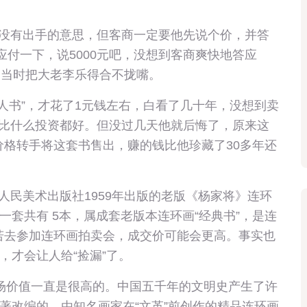
没有出手的意思，但客商一定要他先说个价，并答
应付一下，说5000元吧，没想到客商爽快地答应
。当时把大老李乐得合不拢嘴。
人书”，才花了1元钱左右，白看了几十年，没想到卖
，真比什么投资都好。但没过几天他就后悔了，原来这
价格转手将这套书售出，赚的钱比他珍藏了30多年还
民美术出版社1959年出版的老版《杨家将》连环
套共有 5本，属成套老版本连环画“经典书”，是连
，若去参加连环画拍卖会，成交价可能会更高。事实也
，才会让人给“捡漏”了。
场价值一直是很高的。中国五千年的文明史产生了许
著改编的、由知名画家在“文革”前创作的精品连环画