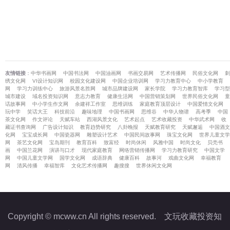
友情链接
：
中华书画网
中国书法网
中国油画网
书画交易网
艺术传播网
民俗文化网
刺
绣文化网
VI设计知识网
校园文化建设网
中国企业培训网
学习力教育中心
中小学教育
网
学习力训练中心
旅游风景名胜网
城市品牌建设网
家长学院
学习力教育智库
学习型
城市建设
域名投资知识网
意志力教育
健康生活网
中国营销策划网
世界民俗文化网
童
话故事网
中小学生作文网
余建祥工作室
思维训练
家庭教育顶层设计
中国爱情文化网
玩中学
笑话大王
科技前沿
趣味地理
中国书画网
思维谷
中华人物谱
高考季
中国
茶文化网
作文评论
天赋车站
西湖风景文化
艺术起点
艺术收藏投资
中华武术网
收
藏证书查询网
广告设计知识
教育趋势研究
八卦晚报
天赋教育研究
天赋邂逅
中国酒文
化网
宝宝成长网
中国瓷器网
雕塑设计艺术
中国民间故事网
珠宝文化网
世界儿童文学
网
茶艺文化网
宝岛期刊
教育百科
致富经
时尚休闲
风雅中国
时尚文化
贝壳书
画
中国兰花网
演讲与口才
现代家庭教育
网络营销传播网
学习力教育研究
中国文学
网
中国儿童文学网
国学文化网
成语辞典
健康百科
故事河
戏曲文化网
幸福教育
网
清风传播
幸福智库
文化艺术传播网
趣搜搜
世界休闲文化网
Copyright © mcww.cn All rights reserved.
文玩收藏投资知