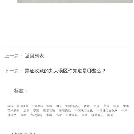
上一篇
：
返回列表
下一篇
：
票证收藏的九大误区你知道是哪些么？
标签：
揭秘
票证收藏
十大奥秘
掌握
10个
关键知识点
收藏
中国
美国
邮票
中国
艺术新闻
展览
瓷器
珠宝首饰
玉石饰品
中国珠宝文化
中国珠宝文化网
中国
珠宝文
米勒
作品赏析
书画
书法
红木家具
国画
收藏知识
陶瓷