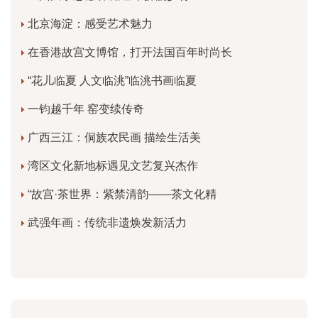
北京海淀：感受艺术魅力
在香港故宫文博馆，打开法国百年时尚长
“花儿临夏 人文临洮”临洮书画临夏
一钧越千年 窑变续传奇
广西三江：侗族农民画 描绘生活美
湾区文化新地标遇见文艺复兴杰作
“故宫·茶世界：紫禁清韵——茶文化精
武强年画：传统非遗焕发新活力