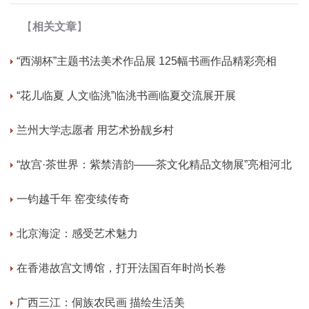
【
相关文章
】
“西湖杯”主题书法美术作品展 125幅书画作品精彩亮相
“花儿临夏 人文临洮”临洮书画临夏交流展开展
兰州大学志愿者 用艺术扮靓乡村
“故宫·茶世界：紫禁清韵——茶文化精品文物展”亮相河北
一钧越千年 窑变续传奇
北京海淀：感受艺术魅力
在香港故宫文博馆，打开法国百年时尚长卷
广西三江：侗族农民画 描绘生活美