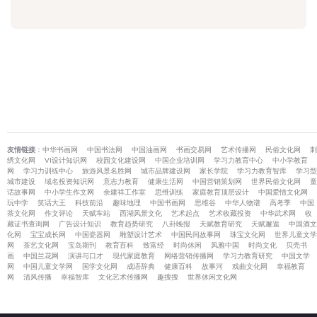
友情链接
：
中华书画网
中国书法网
中国油画网
书画交易网
艺术传播网
民俗文化网
刺
绣文化网
VI设计知识网
校园文化建设网
中国企业培训网
学习力教育中心
中小学教育
网
学习力训练中心
旅游风景名胜网
城市品牌建设网
家长学院
学习力教育智库
学习型
城市建设
域名投资知识网
意志力教育
健康生活网
中国营销策划网
世界民俗文化网
童
话故事网
中小学生作文网
余建祥工作室
思维训练
家庭教育顶层设计
中国爱情文化网
玩中学
笑话大王
科技前沿
趣味地理
中国书画网
思维谷
中华人物谱
高考季
中国
茶文化网
作文评论
天赋车站
西湖风景文化
艺术起点
艺术收藏投资
中华武术网
收
藏证书查询网
广告设计知识
教育趋势研究
八卦晚报
天赋教育研究
天赋邂逅
中国酒文
化网
宝宝成长网
中国瓷器网
雕塑设计艺术
中国民间故事网
珠宝文化网
世界儿童文学
网
茶艺文化网
宝岛期刊
教育百科
致富经
时尚休闲
风雅中国
时尚文化
贝壳书
画
中国兰花网
演讲与口才
现代家庭教育
网络营销传播网
学习力教育研究
中国文学
网
中国儿童文学网
国学文化网
成语辞典
健康百科
故事河
戏曲文化网
幸福教育
网
清风传播
幸福智库
文化艺术传播网
趣搜搜
世界休闲文化网