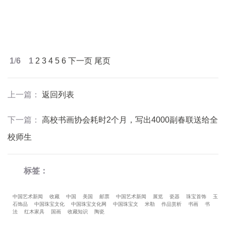
1
/
6
1
2
3
4
5
6
下一页
尾页
上一篇
：
返回列表
下一篇
：
高校书画协会耗时2个月，写出4000副春联送给全
校师生
标签：
中国艺术新闻
收藏
中国
美国
邮票
中国艺术新闻
展览
瓷器
珠宝首饰
玉
石饰品
中国珠宝文化
中国珠宝文化网
中国珠宝文
米勒
作品赏析
书画
书
法
红木家具
国画
收藏知识
陶瓷